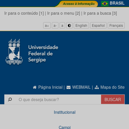
BRASIL
Ir para o conteúdo [1]
|
Ir para o menu [2]
|
Ir para a busca [3]
a+
a-
a
English
Español
Français
Página Inicial
|
WEBMAIL
|
Mapa do Site
Institucional
Campi