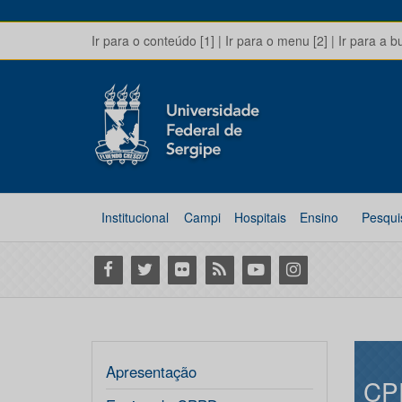
Ir para o conteúdo [1]
|
Ir para o menu [2]
|
Ir para a b
Institucional
Campi
Hospitais
Ensino
Pesqui
Facebook
Twitter
Flickr
RSS
Youtube
Instagram
Apresentação
CP