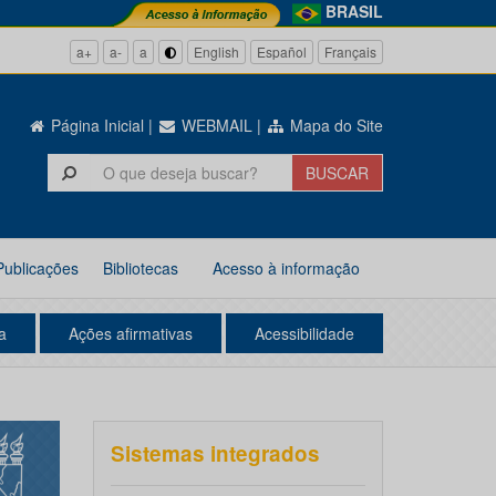
BRASIL
a+
a-
a
English
Español
Français
Página Inicial
|
WEBMAIL
|
Mapa do Site
Publicações
Bibliotecas
Acesso à informação
a
Ações afirmativas
Acessibilidade
Sistemas integrados