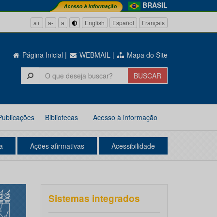
BRASIL
a+
a-
a
English
Español
Français
Página Inicial
|
WEBMAIL
|
Mapa do Site
Publicações
Bibliotecas
Acesso à informação
a
Ações afirmativas
Acessibilidade
Sistemas integrados