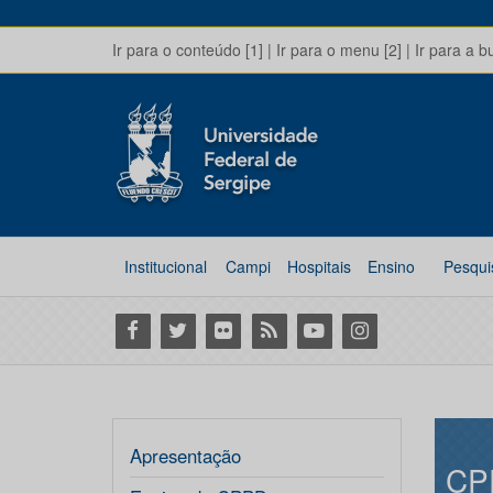
Ir para o conteúdo [1]
|
Ir para o menu [2]
|
Ir para a b
Institucional
Campi
Hospitais
Ensino
Pesqui
Facebook
Twitter
Flickr
RSS
Youtube
Instagram
Apresentação
CP