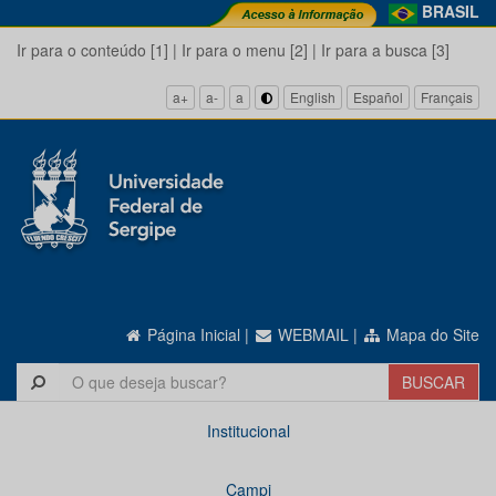
BRASIL
Ir para o conteúdo [1]
|
Ir para o menu [2]
|
Ir para a busca [3]
a+
a-
a
English
Español
Français
Página Inicial
|
WEBMAIL
|
Mapa do Site
Institucional
Campi