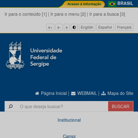
BRASIL
Ir para o conteúdo [1]
|
Ir para o menu [2]
|
Ir para a busca [3]
a+
a-
a
English
Español
Français
Página Inicial
|
WEBMAIL
|
Mapa do Site
Institucional
Campi