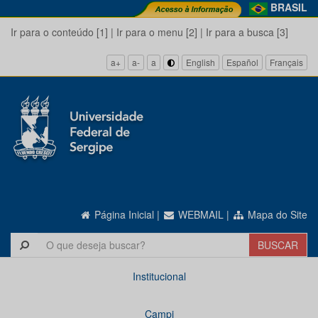
BRASIL
Ir para o conteúdo [1]
|
Ir para o menu [2]
|
Ir para a busca [3]
a+
a-
a
English
Español
Français
Página Inicial
|
WEBMAIL
|
Mapa do Site
Institucional
Campi